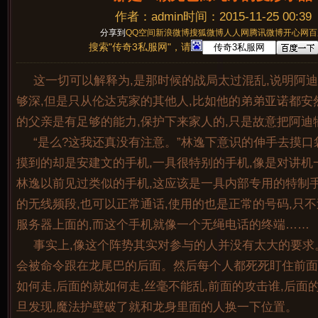
作者：admin时间：2015-11-25 00:39
分享到
QQ空间
新浪微博
搜狐微博
人人网
腾讯微博
开心网
百
搜索"传奇3私服网"，请
这一切可以解释为,是那时候的战局太过混乱,说明阿
够深,但是只从伦达克家的其他人,比如他的弟弟亚诺都安
的父亲是有足够的能力,保护下来家人的,只是故意把阿迪
“是么?这我还真没有注意。”林逸下意识的伸手去摸口
摸到的却是安建文的手机,一具很特别的手机,像是对讲机
林逸以前见过类似的手机,这应该是一具内部专用的特制手
的无线频段,也可以正常通话,使用的也是正常的号码,只
服务器上面的,而这个手机就像一个无绳电话的终端……
事实上,像这个阵势其实对参与的人并没有太大的要求
会被命令跟在龙尾巴的后面。然后每个人都死死盯住前面
如何走,后面的就如何走,丝毫不能乱,前面的攻击谁,后面
旦发现,魔法护壁破了就和龙身里面的人换一下位置。