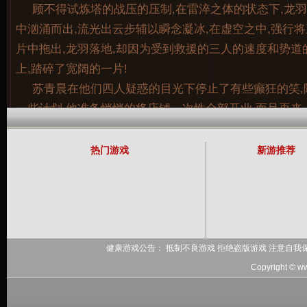
顾不得试炼塔的战压的压制,在雷淬之体的状态下,龙羽
中汹涌而出,流光出云步辅以瞬念凝冰,在虚空之中,强行
片中拖出,龙羽落地,却因为受到救援的三人的速度和势道
上,踏碎了宽阔的一片!
记住用户名
苏青晨在他们四人疑惑的目光下停止了有些癫狂的笑,
一些计划,他准备悄悄的将店铺一次性全部开业,而且再来
业活动,要好好的打击下大家族的店铺,让他们的名誉扫定
和事不关己高高挂起的林齐,以及满腹心机的苏格拉相
热门游戏
新游推荐
君他们一行人却是正面承受了伊达尔几乎全部的威压。他
着周身青光大盛的伊达尔,又惊又怒的感受着空气中越来越
着风元素歇斯底里的狂热欢呼。
因为亡灵的说话声异常的冰冷,诡异,没有感情,所以赫
由自主的打了个哆嗦。虽然说赫尔知道这个亡灵并不会跟
健康游戏公告： 抵制不良游戏 拒绝盗版游戏 注意自我
十分爽气的亡灵。但他却不敢随意的开口答应,因为其它两
Copyright © w
死的放在了他的身上。