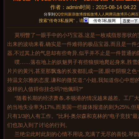
作者：admin时间：2015-08-14 04:22
分享到
QQ空间
新浪微博
搜狐微博
人人网
腾讯微博
开心网
百
搜索"传奇3私服网"，请
莫明瞥了一眼手中的小巧宝器,这是一枚戒指形形状的
出来的波动来看,确实是一件难得的极品宝器,而且是一件
器,不过其上的气息却有些奇异,似乎并不止是一件普通的
噗……落在地上的妖魅男子有些狼狈地爬起身来,胜雪
片片的黄污,甚至那飘逸的长发都乱成一团,眼中阴狠之色
持温文尔雅的态度,谦和的微笑道:“小姐,我知道你心中想
这样的人值得你挂念吗?他佩吗?”
“随着长期的经济萧条,本顿港的情况越来越差。工厂大
的当地失业率为17%,而美国一些媒体报道的则为25%,但
只有1/3的人有工作。”比利-奥尔森和克林的“电子竞技”
们也加入到了讨论的行列。
兰绝尘此时此刻的心情不用说,充满了无尽的喜悦,琴