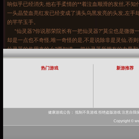
响似乎已经消失,他右手柔情的**着泣血顺滑的发丝,不知
一头晶莹血亮红发已经变成了满头乌黑发亮的头发,左手却
的芊芊玉手。
“仙灵器?你说那荣院长有一把仙灵器?”莫尘也是微微
记住用户名
却是一点也不奇怪,唯一奇怪的是,不是说除非是灵仙,否
仙灵器的作用来的么?要知道,一把仙灵器所拥有的力量
有着本质的差别的呀。
所以指门才会那般的看中人间,因为佛门的教义在灵界
热门游戏
新游推荐
广开来,除了修佛之人,根本就不会有足够的信徒来为他们
力,佛门的神通,在灵界也就没有了取巧的余地,即使有人修
步的来,现在铁钧一个先天修为还不到的凡人,竟然就能够
将自己的剑光挡住,即使是涣散和剑光,也让他十分的侧目
而艾迪森现在也跟赵海有一样的感觉,他跟赵海交手的
健康游戏公告： 抵制不良游戏 拒绝盗版游戏 注意自我
海最一开始对于他自身的力量运用的并不是十分的纯熟,
Copyright © w
赵海交手的时候,还占了上风,但是越是往后,赵海对于力量