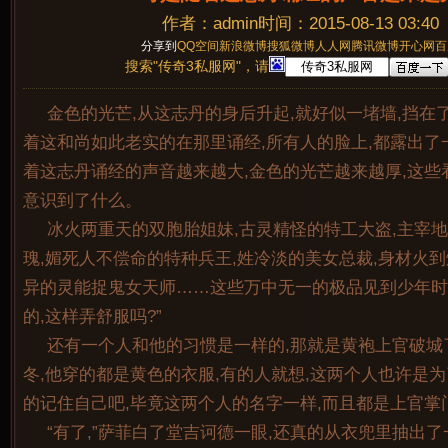
作者：admin时间：2015-08-13 03:40
分享到
QQ空间
新浪微博
搜狐微博
人人网
腾讯微博
开心网
百
搜索"传奇3私服网"，请
金色的光芒,从这志丹的身后升起,就好似一堵墙,挡在
着这和尚如此老实的在那里诵经,所有人的脸上,都露出了
着这志丹诵经的声音越来越大,金色的光芒越来越厚,这些
意识到了什么。
冰火两重天的双胞胎姐妹,古灵精怪的特工大盗,主宰
瑰,媚死人不偿命的特种兵王,姓冷淡的美女总裁,身材火到
异的灵能捉鬼女天师……这些万中无一的极品见到少年时都
的,这样弄舒服吗?”
还有一个人和他的习惯是一样的,那就是黄袍上官破城
冬,他穿的都是黄色的衣服,有的人就想,这两个人也许是
的记住自己吧,毕竟这两个人的名字一样,而且都是上官掌
“有了,”萨菲白了堂吉诃德一眼,还真的从衣兜里抽出