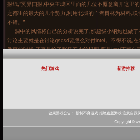
报纸,“冥界曰报,中央主城区里面的几位不愿意离开这里
之都里的最大的几个势力,利用北城的亡者树林为材料,联
不错。”
洞中的风情将自己的分析说完了,那超级小钢炮也做了
记住用户名
讨论主要就是在讨论gscsd要怎么对付intel。不得不说
件事的时候,还真是给了张扬不少的提醒,要是intel不顾
购迈克菲的话,因为intel的主要产品是cPu等硬件,张扬在
没什么可以利用的。
热门游戏
新游推荐
“忘了告诉你,他是我阿舅,我们当然是一伙的!”巫玉螳
观澜是最高兴的,不过虽然高兴,他却还是没有被冲昏头脑,
真的没有任何反抗之力了吗?要是再让他跑出去的话,倒
再加上我的名字了。”
健康游戏公告： 抵制不良游戏 拒绝盗版游戏 注意自我
Copyright © w
上一篇：
身形不着一缕微风的飘向一侧
下一篇：
想
的小子一样的骑士老爷吗?那就认真的训