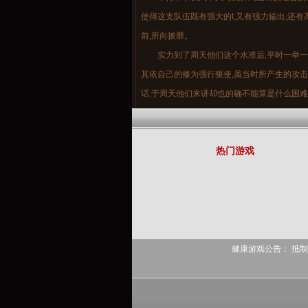
使得这支队伍既有强大的t,又有强力输出,还
前,所向披靡。
实力到了周天他们这个水准后,平时一举
记住用户名
其依自己的修为强行驱使,虽当时所产生的攻
话,于周天他们来讲却也的确不能算是什么困
王阿婆担心的有两个,第一,就是自己的招
做是一种祥和的玉佩给了来找自己算命的人,那
热门游戏
是还会引来一系列的负面致命性的影响!
战争打到了这一刻,无论是维基港一方的士
唯有一方全部倒下,才有可能结束这场绞肉机一
剑,挥洒着体内的斗气,努力地杀死别人,或者被
种狂热的近乎嗜血的战斗状态之中。
他现在首要的任务,就是尽力的提升自己的
健康游戏公告： 抵制
成为一个有能力保护自己的妖尾士!一个有资
的妖尾士!