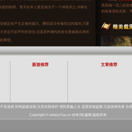
黑系独一无二的装
有高级的牧师。擎天柱本人更是相当于一个神装武士,冲锋在
的装备强化光效，
一动都足矣产生足够的威力。哪怕是没有修练过的规则,只要
击力肯定不如平时的攻击,但是异种属性的攻击要施展出来的
难的事情。
牌,如果自己按照这个男人的吩咐去做了,将这个凶煞之物,当
么一旦那个人出了什么问题,肯定会让自己的名声扫地,甚至
新游推荐
文章推荐
兵,还是联军一方的士兵,都知道了这是一场不死不休的战争,
样残酷的战争,在此之前,所有人能做的,就是挥舞着手中的刀
别人杀死,黑暗的环境,恐怖的血腥煞气,让所有人都陷入了一
修为,在这凶险的妖灵世界之中一往无前的生存下去,尽快的
不良游戏 拒绝盗版游戏 注意自我保护 谨防受骗上当 适度游戏益脑 沉迷游戏伤身 合
格拥有异宝镇海珠的妖尾士!一个可以堂堂正正称自己是林成
Copyright © www.e7uu.cn
传奇3私服网
版权所有