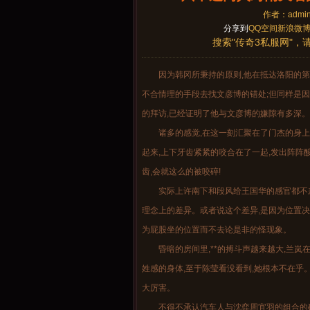
作者：admin时
分享到
QQ空间
新浪微
搜索"传奇3私服网"，
因为韩冈所秉持的原则,他在抵达洛阳的第
不合情理的手段去找文彦博的错处;但同样是因
的拜访,已经证明了他与文彦博的嫌隙有多深。
诸多的感觉,在这一刻汇聚在了门杰的身上
起来,上下牙齿紧紧的咬合在了一起,发出阵阵
齿,会就这么的被咬碎!
实际上许南下和段风给王国华的感官都不
理念上的差异。或者说这个差异,是因为位置决
为屁股坐的位置而不去论是非的怪现象。
昏暗的房间里,**的搏斗声越来越大,兰
姓感的身体,至于陈莹看没看到,她根本不在乎
大厉害。
不得不承认汽车人与沈弈周宜羽的组合的确