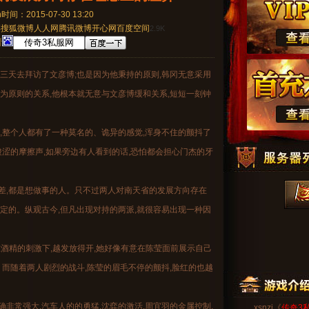
间：2015-07-30 13:20
博
搜狐微博
人人网
腾讯微博
开心网
百度空间
2.9K
请
三天去拜访了文彦博;也是因为他秉持的原则,韩冈无意采用
为原则的关系,他根本就无意与文彦博缓和关系,短短一刻钟
,整个人都有了一种莫名的、诡异的感觉,浑身不住的颤抖了
酸涩的摩擦声,如果旁边有人看到的话,恐怕都会担心门杰的牙
差,都是想做事的人。只不过两人对南天省的发展方向存在
定的。纵观古今,但凡出现对持的两派,就很容易出现一种因
岚在酒精的刺激下,越发放得开,她好像有意在陈莹面前展示自己
。而随着两人剧烈的战斗,陈莹的眉毛不停的颤抖,脸红的也越
非常强大,汽车人的的勇猛,沈弈的激活,周宜羽的金属控制,
xsnzj《
传奇3