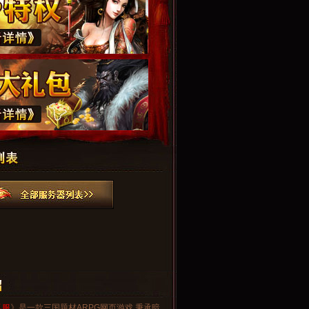
私服
》是一款三国题材ARPG网页游戏,秉承暗